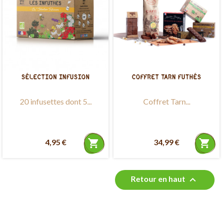
SÉLECTION INFUSION
COFFRET TARN FUTHÉS
20 infusettes dont 5...
Coffret Tarn...
4,95 €
shopping_cart
34,99 €
shopping_cart

Retour en haut