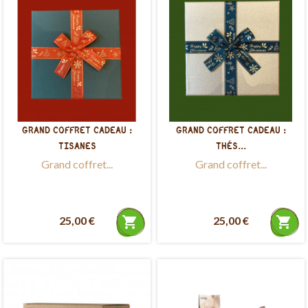
GRAND COFFRET CADEAU :
GRAND COFFRET CADEAU :
TISANES
THÉS...
Grand c
offret...
Grand c
offret...
25,00 €
shopping_cart
25,00 €
shopping_cart