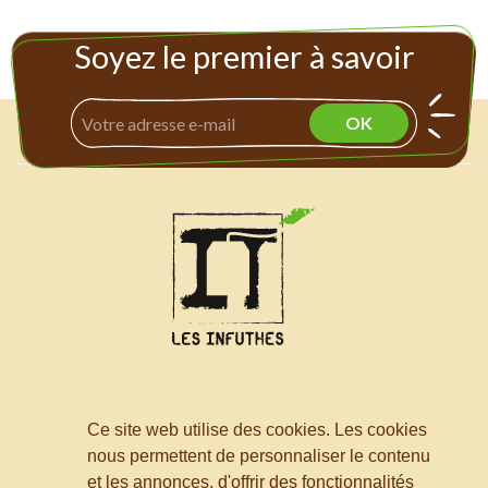
Soyez le premier à savoir
© - Les infuthés 2026
Ce site web utilise des cookies. Les cookies
Les infusions et thés

nous permettent de personnaliser le contenu
et les annonces, d'offrir des fonctionnalités