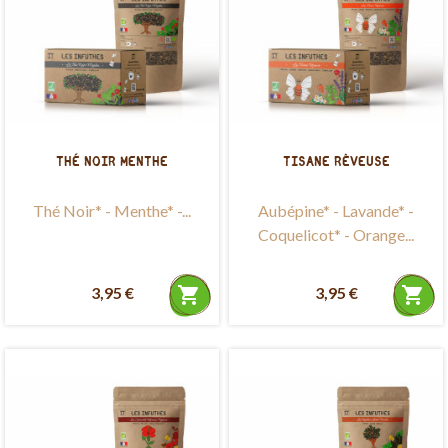
THÉ NOIR MENTHE
TISANE RÊVEUSE
Thé Noir* - Menthe* -...
Aubépine* - Lavande* -
Coquelicot* - Orange...
3,95 €
shopping_cart
3,95 €
shopping_cart