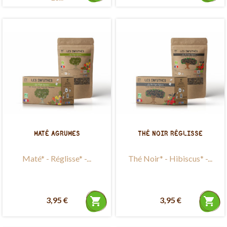
MATÉ AGRUMES
THÉ NOIR RÉGLISSE
Maté* - Réglisse* -...
Thé Noir* - Hibiscus* -...
3,95 €
shopping_cart
3,95 €
shopping_cart