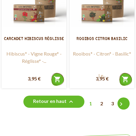
CARCADET HIBISCUS RÉGLISSE
ROOIBOS CITRON BASILIC
Hibiscus* - Vigne Rouge* -
Rooibos* - Citron* - Basilic*
Réglisse* -...
Le...
3,95 €
shopping_cart
3,95 €
shopping_cart

Retour en haut

1
2
3