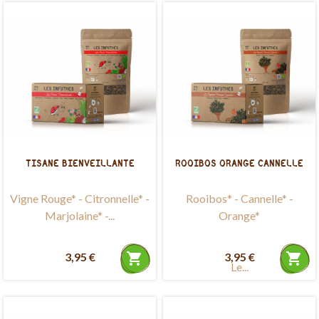
TISANE BIENVEILLANTE
ROOIBOS ORANGE CANNELLE
Vigne Rouge* - Citronnelle* -
Rooibos* - Cannelle* -
Marjolaine* -...
Orange*
3,95 €
shopping_cart
3,95 €
shopping_cart
Le...