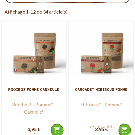
Affichage 1-12 de 34 article(s)
ROOIBOS POMME CANNELLE
CARCADET HIBISCUS POMME
Rooibos* - Pomme* -
Hibiscus* - Pomme*
Cannelle*
Le Carcadet...
3,95 €
shopping_cart
3,95 €
shopping_cart
Le...