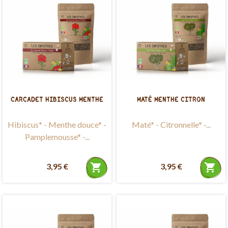
CARCADET HIBISCUS MENTHE
MATÉ MENTHE CITRON
Hibiscus* - Menthe douce* -
Maté* - Citronnelle* -...
Pamplemousse* -...
3,95 €
shopping_cart
3,95 €
shopping_cart