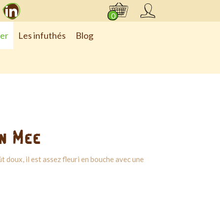
r
Instagram
LinkedIn
0
ier
Les infuthés
Blog
n Mee
ût doux, il est assez fleuri en bouche avec une