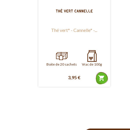
THÉ VERT CANNELLE
Thé vert* - Cannelle* -...
Boite de 20 sachets
Vrac de 100g
3,95 €
shopping_cart