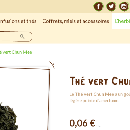
Facebook
Twitte
Infusions et thés
Coffrets, miels et accessoires
L'herb
é vert Chun Mee
Thé vert Chu
Le T
hé vert Chun Me
e a un go
légère pointe d’amertume.
0,06 €
TTC