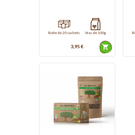
Boite de 20 sachets
Vrac de 100g
B
3,95 €
shopping_cart