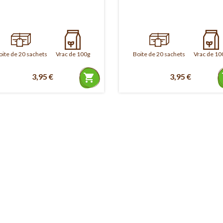
oite de 20 sachets
Vrac de 100g
Boite de 20 sachets
Vrac de 10
3,95 €
shopping_cart
3,95 €
s